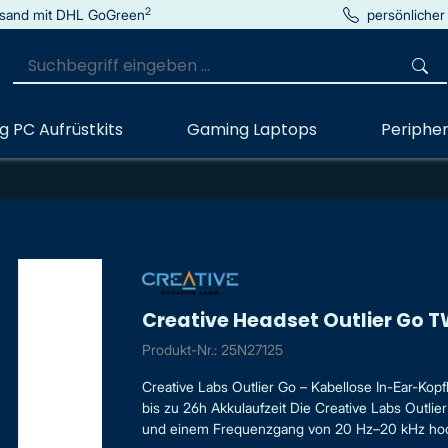
2
sand mit DHL GoGreen
persönlicher
 PC Aufrüstkits
Gaming Laptops
Peripher
Creative Headset Outlier Go 
Produkt-Nr.: 25N27125
Creative Labs Outlier Go – Kabellose In-Ear-Kop
bis zu 26h Akkulaufzeit Die Creative Labs Outli
und einem Frequenzgang von 20 Hz–20 kHz hoch