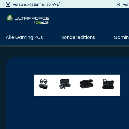
1
Versandkostenfrei ab 49€
Ver
e springen
Zur Hauptnavigation springen
Alle Gaming PCs
Sondereditions
Gaming