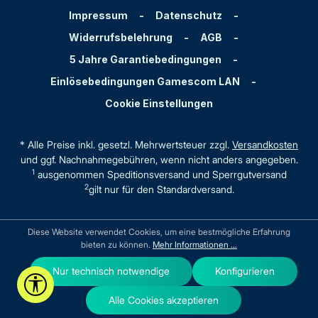
Impressum
-
Datenschutz
-
Widerrufsbelehrung
-
AGB
-
5 Jahre Garantiebedingungen
-
Einlösebedingungen Gamescom LAN
-
Cookie Einstellungen
* Alle Preise inkl. gesetzl. Mehrwertsteuer zzgl.
Versandkosten
und ggf. Nachnahmegebühren, wenn nicht anders angegeben.
1
ausgenommen Speditionsversand und Sperrgutversand
2
gilt nur für den Standardversand.
Diese Website verwendet Cookies, um eine bestmögliche Erfahrung
bieten zu können.
Mehr Informationen ...
Nur technisch notwendige
Konfigurieren
Werkzeugleiste anzeigen
Alle Cookies akzeptieren