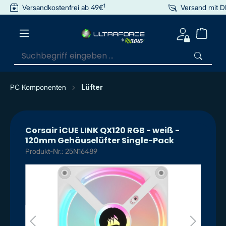
1
Versandkostenfrei ab 49€
Versand mit 
inhalt springen
PC Komponenten
Lüfter
Corsair iCUE LINK QX120 RGB - weiß -
120mm Gehäuselüfter Single-Pack
Produkt-Nr.: 25N16489