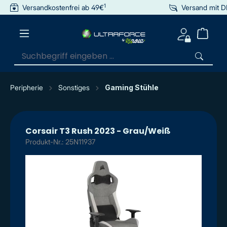
1
Versandkostenfrei ab 49€
Versand mit 
inhalt springen
Peripherie
Sonstiges
Gaming Stühle
Corsair T3 Rush 2023 - Grau/Weiß
Produkt-Nr.: 25N11937