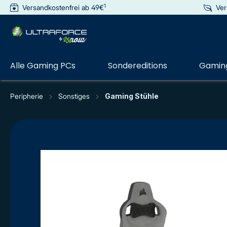
1
Versandkostenfrei ab 49€
Ver
e springen
Zur Hauptnavigation springen
Alle Gaming PCs
Sondereditions
Gaming
Peripherie
Sonstiges
Gaming Stühle