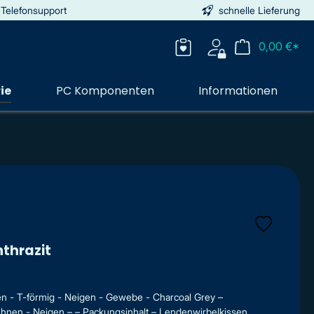
 Telefonsupport
schnelle Lieferung
0,00 €*
ie
PC Komponenten
Informationen
nthrazit
- T-förmig - Neigen - Gewebe - Charcoal Grey –
hnen - Neigen – – Packungsinhalt – Lendenwirbelkissen,