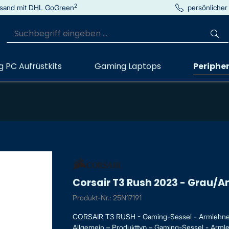
2
sand mit DHL GoGreen
persönlicher
 PC Aufrüstkits
Gaming Laptops
Peripher
Corsair T3 Rush 2023 - Grau/A
Produkt-Nr.: 25N17191
CORSAIR T3 RUSH - Gaming-Sessel - Armlehnen 
Allgemein – Produkttyp – Gaming-Sessel - Armle