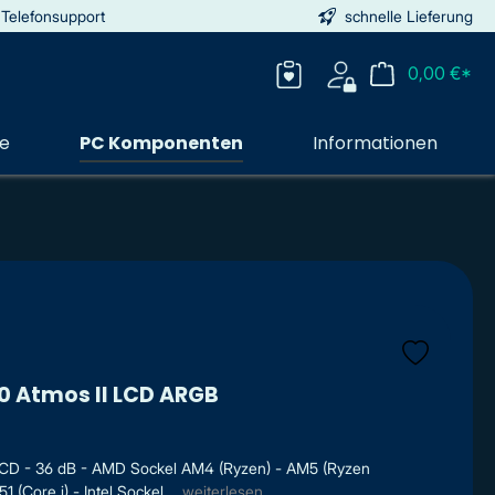
 Telefonsupport
schnelle Lieferung
0,00 €*
ie
PC Komponenten
Informationen
0 Atmos II LCD ARGB
LCD - 36 dB - AMD Sockel AM4 (Ryzen) - AM5 (Ryzen
1 (Core i) - Intel Sockel ...
weiterlesen