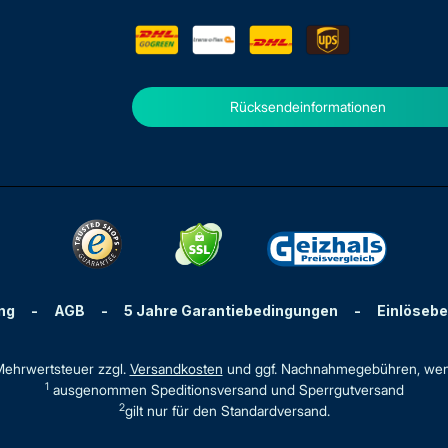
Rücksendeinformationen
ng
-
AGB
-
5 Jahre Garantiebedingungen
-
Einlöseb
. Mehrwertsteuer zzgl.
Versandkosten
und ggf. Nachnahmegebühren, wen
1
ausgenommen Speditionsversand und Sperrgutversand
2
gilt nur für den Standardversand.