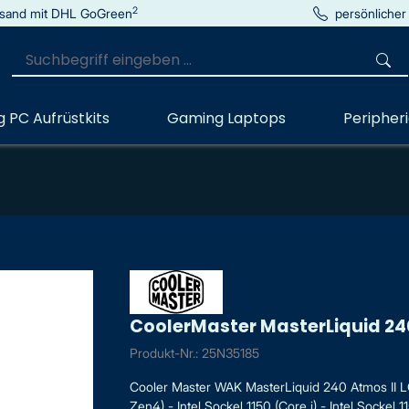
2
sand mit DHL GoGreen
persönlicher
 PC Aufrüstkits
Gaming Laptops
Peripher
CoolerMaster MasterLiquid 24
Produkt-Nr.: 25N35185
Cooler Master WAK MasterLiquid 240 Atmos II 
Zen4) - Intel Sockel 1150 (Core i) - Intel Sockel 115