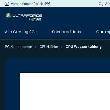
1
Versandkostenfrei ab 49€
Ver
e springen
Zur Hauptnavigation springen
Alle Gaming PCs
Sondereditions
Gaming
PC Komponenten
CPU-Kühler
CPU Wasserkühlung