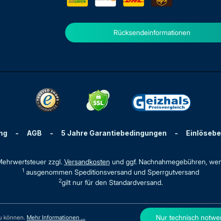
Rücksendeinformationen
ng
-
AGB
-
5 Jahre Garantiebedingungen
-
Einlöseb
. Mehrwertsteuer zzgl.
Versandkosten
und ggf. Nachnahmegebühren, wen
1
ausgenommen Speditionsversand und Sperrgutversand
2
gilt nur für den Standardversand.
Nur technisch notwe
zu können.
Mehr Informationen ...