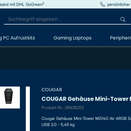
2
sand mit DHL GoGreen
persönlicher
 PC Aufrüstkits
Gaming Laptops
Peripher
COUGAR
COUGAR Gehäuse Mini-Tower M
Produkt-Nr.: 25N35252
Cougar Gehäuse Mini-Tower MG140 Air ARGB Schw
USB 3.0 - 5,45 kg