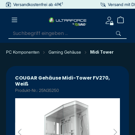
1
Versandkostenfrei ab 49€
Versand mit 
inhalt springen
PC Komponenten
Gaming Gehäuse
Midi Tower
COUGAR Gehäuse Midi-Tower FV270,
Weiß
Produkt-Nr.: 25N35250