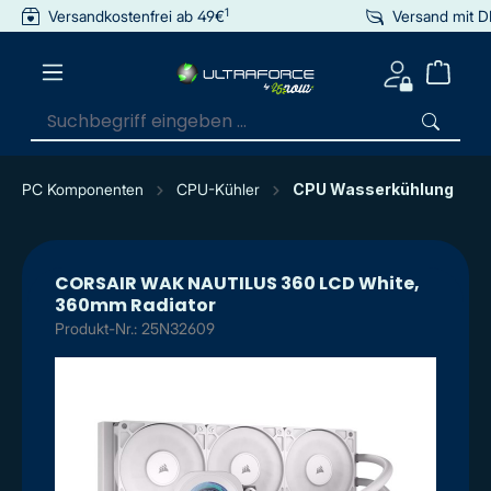
1
Versandkostenfrei ab 49€
Versand mit 
inhalt springen
PC Komponenten
CPU-Kühler
CPU Wasserkühlung
CORSAIR WAK NAUTILUS 360 LCD White,
360mm Radiator
Produkt-Nr.: 25N32609