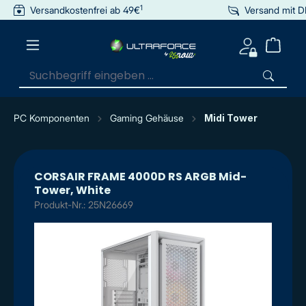
1
Versandkostenfrei ab 49€
Versand mit 
inhalt springen
PC Komponenten
Gaming Gehäuse
Midi Tower
CORSAIR FRAME 4000D RS ARGB Mid-
Tower, White
Produkt-Nr.: 25N26669