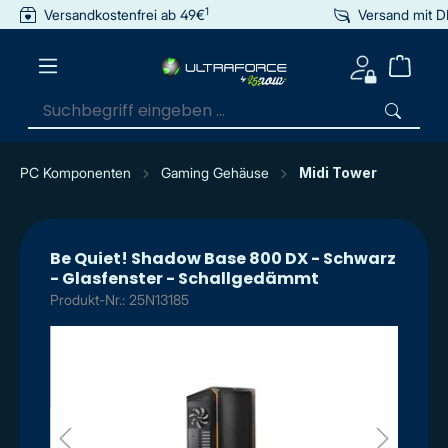
1
Versandkostenfrei ab 49€
Versand mit 
inhalt springen
PC Komponenten
Gaming Gehäuse
Midi Tower
Be Quiet! Shadow Base 800 DX - Schwarz
- Glasfenster - Schallgedämmt
Produkt-Nr.: 25N13185