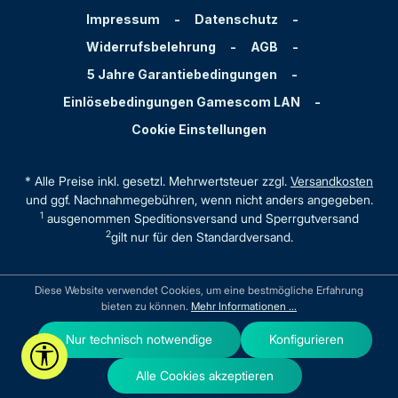
Impressum
-
Datenschutz
-
Widerrufsbelehrung
-
AGB
-
5 Jahre Garantiebedingungen
-
Einlösebedingungen Gamescom LAN
-
Cookie Einstellungen
* Alle Preise inkl. gesetzl. Mehrwertsteuer zzgl.
Versandkosten
und ggf. Nachnahmegebühren, wenn nicht anders angegeben.
1
ausgenommen Speditionsversand und Sperrgutversand
2
gilt nur für den Standardversand.
Diese Website verwendet Cookies, um eine bestmögliche Erfahrung
bieten zu können.
Mehr Informationen ...
Nur technisch notwendige
Konfigurieren
Werkzeugleiste anzeigen
Alle Cookies akzeptieren