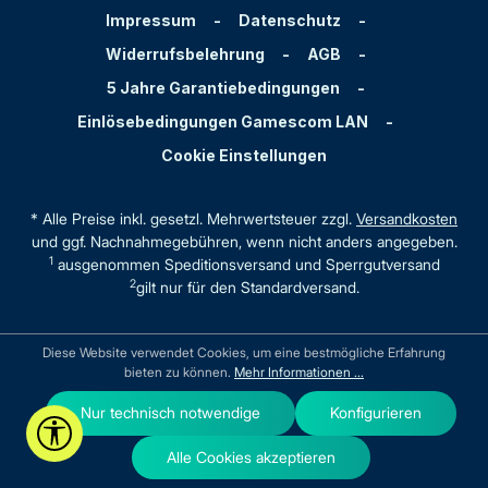
Impressum
-
Datenschutz
-
Widerrufsbelehrung
-
AGB
-
5 Jahre Garantiebedingungen
-
Einlösebedingungen Gamescom LAN
-
Cookie Einstellungen
* Alle Preise inkl. gesetzl. Mehrwertsteuer zzgl.
Versandkosten
und ggf. Nachnahmegebühren, wenn nicht anders angegeben.
1
ausgenommen Speditionsversand und Sperrgutversand
2
gilt nur für den Standardversand.
Diese Website verwendet Cookies, um eine bestmögliche Erfahrung
bieten zu können.
Mehr Informationen ...
Nur technisch notwendige
Konfigurieren
Werkzeugleiste anzeigen
Alle Cookies akzeptieren