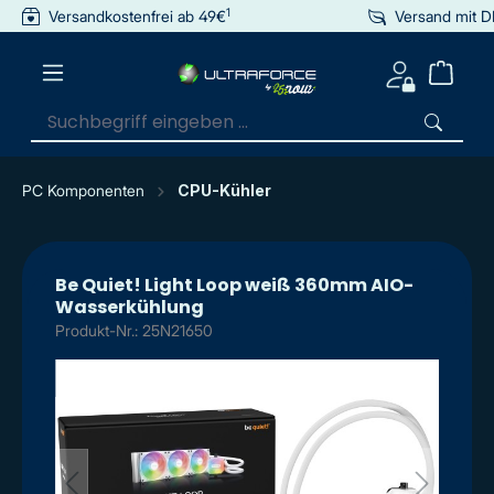
1
Versandkostenfrei ab 49€
Versand mit 
inhalt springen
PC Komponenten
CPU-Kühler
Be Quiet! Light Loop weiß 360mm AIO-
Wasserkühlung
Produkt-Nr.: 25N21650