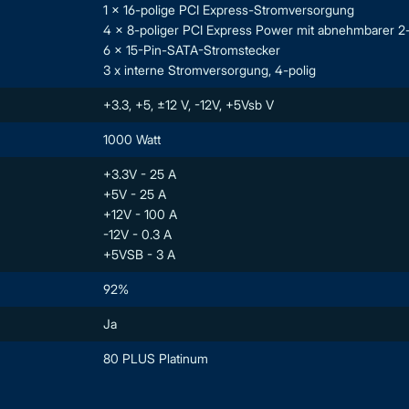
1 x 16-polige PCI Express-Stromversorgung
4 x 8-poliger PCI Express Power mit abnehmbarer 2-
6 x 15-Pin-SATA-Stromstecker
3 x interne Stromversorgung, 4-polig
+3.3, +5, ±12 V, -12V, +5Vsb V
1000 Watt
+3.3V - 25 A
+5V - 25 A
+12V - 100 A
-12V - 0.3 A
+5VSB - 3 A
92%
Ja
80 PLUS Platinum