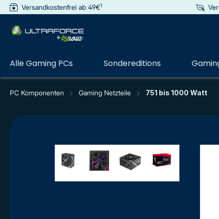
1
Versandkostenfrei ab 49€
Ver
e springen
Zur Hauptnavigation springen
Alle Gaming PCs
Sondereditions
Gaming
PC Komponenten
Gaming Netzteile
751 bis 1000 Watt