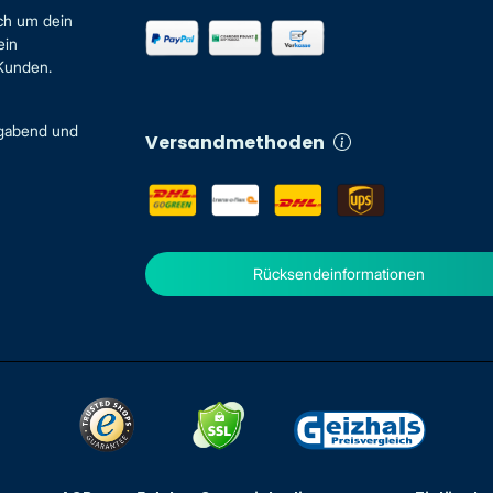
ch um dein
ein
 Kunden.
igabend und
Versandmethoden
Rücksendeinformationen