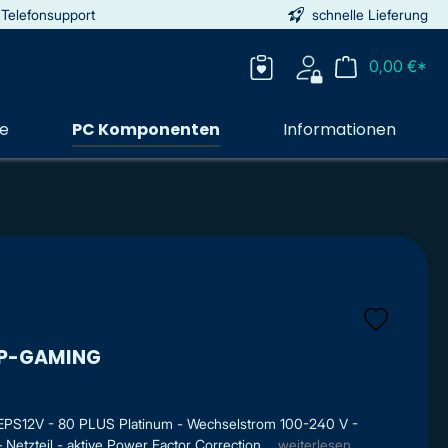
 Telefonsupport
schnelle Lieferung
0,00 €*
ie
PC Komponenten
Informationen
0P-GAMING
1/ EPS12V - 80 PLUS Platinum - Wechselstrom 100-240 V -
Netzteil - aktive Power Factor Correction ...
weiterlesen