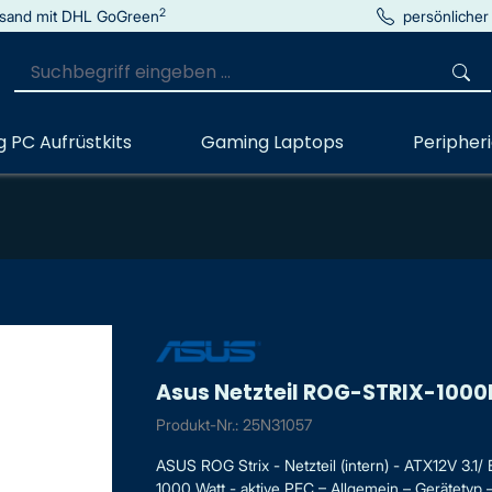
2
sand mit DHL GoGreen
persönlicher
 PC Aufrüstkits
Gaming Laptops
Peripher
Asus Netzteil ROG-STRIX-100
Produkt-Nr.: 25N31057
ASUS ROG Strix - Netzteil (intern) - ATX12V 3.
1000 Watt - aktive PFC – Allgemein – Gerätetyp – 