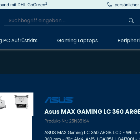
2
sand mit DHL GoGreen
persönlicher
 PC Aufrüstkits
Gaming Laptops
Peripher
Asus MAX GAMING LC 360 ARG
Produkt-Nr.: 25N35164
ASUS MAX Gaming LC 360 ARGB LCD - White Edit
360 mm - (für: AM4, AM5, LGA1851, LGA1700) - K