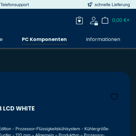
 Telefonsupport
schnelle Lieferung
0,00 €*
ie
PC Komponenten
Informationen
B LCD WHITE
ion - Prozessor-Flüssigkeitskühlsystem - Kühlergröße:
upfer - 120 mm – Allgemein – Produkttyp – Prozessor-