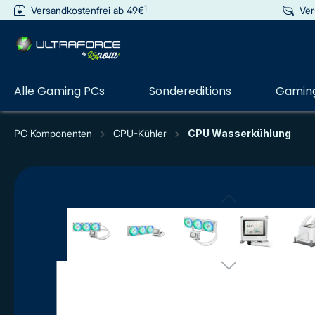
1
Versandkostenfrei ab 49€
Ver
e springen
Zur Hauptnavigation springen
Alle Gaming PCs
Sondereditions
Gaming
PC Komponenten
CPU-Kühler
CPU Wasserkühlung