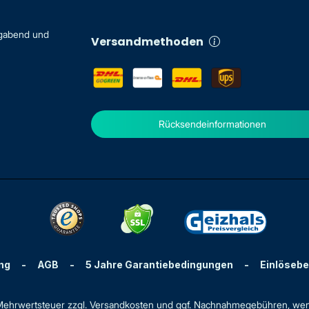
igabend und
Versandmethoden
Rücksendeinformationen
ng
-
AGB
-
5 Jahre Garantiebedingungen
-
Einlöseb
. Mehrwertsteuer zzgl.
Versandkosten
und ggf. Nachnahmegebühren, wen