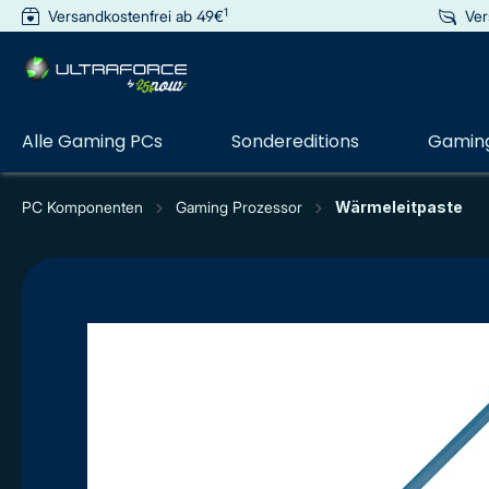
1
Versandkostenfrei ab 49€
Ver
e springen
Zur Hauptnavigation springen
Alle Gaming PCs
Sondereditions
Gaming
PC Komponenten
Gaming Prozessor
Wärmeleitpaste