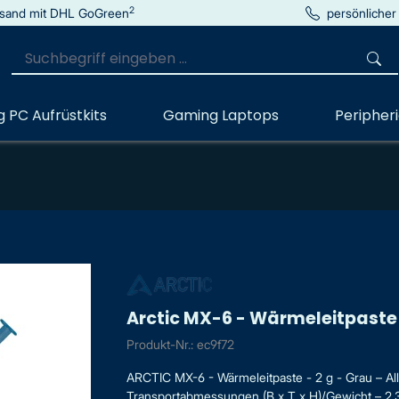
2
sand mit DHL GoGreen
persönlicher
 PC Aufrüstkits
Gaming Laptops
Peripher
Arctic MX-6 - Wärmeleitpaste 
Produkt-Nr.: ec9f72
ARCTIC MX-6 - Wärmeleitpaste - 2 g - Grau – All
Transportabmessungen (B x T x H)/Gewicht – 2.3 c