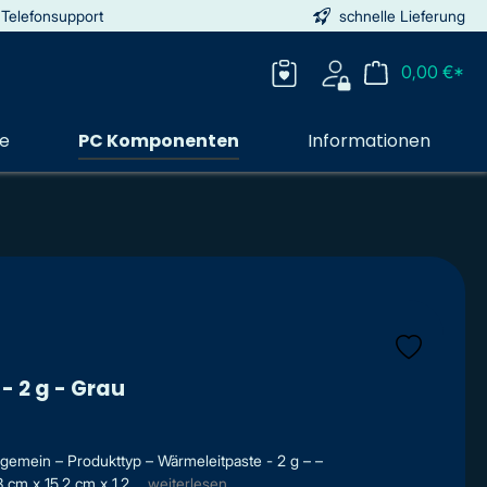
 Telefonsupport
schnelle Lieferung
0,00 €*
ie
PC Komponenten
Informationen
- 2 g - Grau
gemein – Produkttyp – Wärmeleitpaste - 2 g – –
m x 15.2 cm x 1.2 ...
weiterlesen