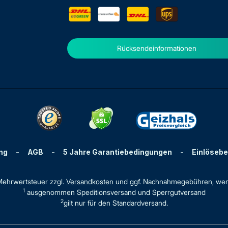
Rücksendeinformationen
ng
-
AGB
-
5 Jahre Garantiebedingungen
-
Einlöseb
. Mehrwertsteuer zzgl.
Versandkosten
und ggf. Nachnahmegebühren, wen
1
ausgenommen Speditionsversand und Sperrgutversand
2
gilt nur für den Standardversand.