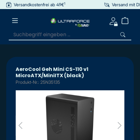
1
Versandkostenfrei ab 49€
Versand mit 
inhalt springen
AeroCool Geh Mini CS-110 v1
MicroATX/MiniITX (black)
Produkt-Nr.: 25N35135