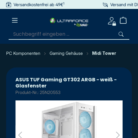
1
Versandkostenfrei ab 49€
Versand mit 
inhalt springen
PC Komponenten
Gaming Gehäuse
Midi Tower
ASUS TUF Gaming GT302 ARGB - weiß -
Glasfenster
Produkt-Nr.: 25N20553