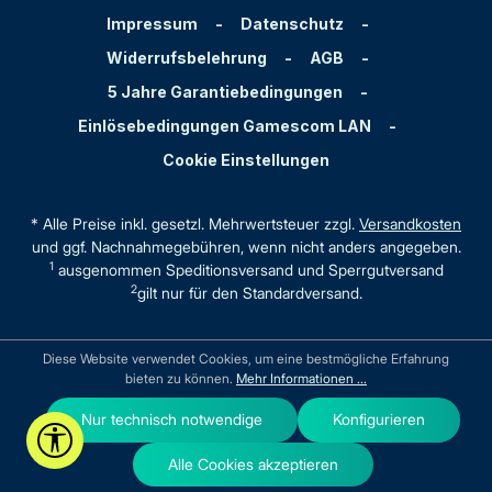
Impressum
-
Datenschutz
-
Widerrufsbelehrung
-
AGB
-
5 Jahre Garantiebedingungen
-
Einlösebedingungen Gamescom LAN
-
Cookie Einstellungen
* Alle Preise inkl. gesetzl. Mehrwertsteuer zzgl.
Versandkosten
und ggf. Nachnahmegebühren, wenn nicht anders angegeben.
1
ausgenommen Speditionsversand und Sperrgutversand
2
gilt nur für den Standardversand.
Diese Website verwendet Cookies, um eine bestmögliche Erfahrung
bieten zu können.
Mehr Informationen ...
Nur technisch notwendige
Konfigurieren
Werkzeugleiste anzeigen
Alle Cookies akzeptieren