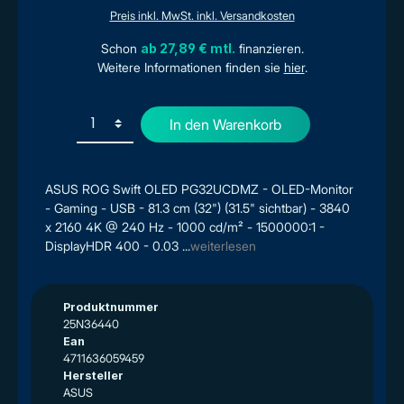
Preis inkl. MwSt. inkl. Versandkosten
Schon
ab 27,89 € mtl.
finanzieren.
Weitere Informationen finden sie
hier
.
In den Warenkorb
ASUS ROG Swift OLED PG32UCDMZ - OLED-Monitor
- Gaming - USB - 81.3 cm (32") (31.5" sichtbar) - 3840
x 2160 4K @ 240 Hz - 1000 cd/m² - 1500000:1 -
DisplayHDR 400 - 0.03 ...
weiterlesen
Produktnummer
25N36440
Ean
4711636059459
Hersteller
ASUS