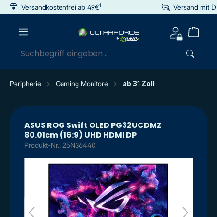
1
Versandkostenfrei ab 49€
Versand mit 
inhalt springen
Peripherie
Gaming Monitore
ab 31 Zoll
ASUS ROG Swift OLED PG32UCDMZ
80.01cm (16:9) UHD HDMI DP
Produkt-Nr.: 25N36440