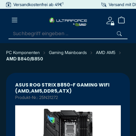
1
Versandkostenfrei ab 49€
Versand mit 
inhalt springen
PC Komponenten
Gaming Mainboards
AMD AM5
AMD B840/B850
ASUS ROG STRIX B850-F GAMING WIFI
(AMD,AM5,DDR5,ATX)
Produkt-Nr.: 25N31272