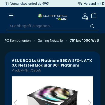
1
Versandkostenfrei ab 49€
Versand mit 
inhalt springen
PC Komponenten
Gaming Netzteile
751 bis 1000 Watt
ASUS ROG Loki Platinum 850W SFX-L ATX
3.0 Netzteil Modular 80+ Platinum
Produkt-Nr.: 762be5