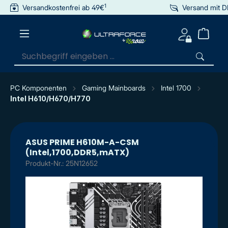
1
Versandkostenfrei ab 49€
Versand mit 
inhalt springen
PC Komponenten
Gaming Mainboards
Intel 1700
Intel H610/H670/H770
ASUS PRIME H610M-A-CSM
(Intel,1700,DDR5,mATX)
Produkt-Nr.: 25N12652