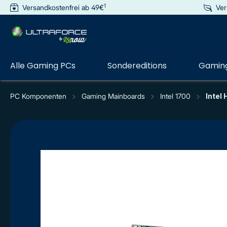
1
Versandkostenfrei ab 49€
Ver
e springen
Zur Hauptnavigation springen
Alle Gaming PCs
Sondereditions
Gaming
PC Komponenten
Gaming Mainboards
Intel 1700
Intel