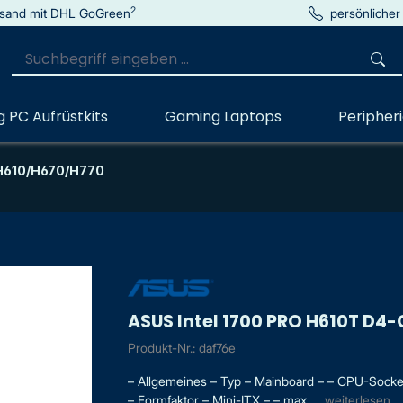
2
sand mit DHL GoGreen
persönlicher
 PC Aufrüstkits
Gaming Laptops
Peripher
 H610/H670/H770
ASUS Intel 1700 PRO H610T D4
Produkt-Nr.: daf76e
– Allgemeines – Typ – Mainboard – – CPU-Sockelty
– Formfaktor – Mini-ITX – – max. ...
weiterlesen