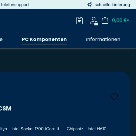
 Telefonsupport
schnelle Lieferung
0,00 €*
ie
PC Komponenten
Informationen
-CSM
p – Intel Sockel 1700 (Core i) – – Chipsatz – Intel H610 –