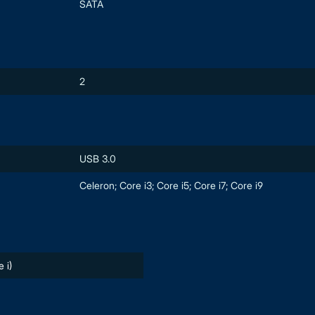
SATA
2
USB 3.0
Celeron; Core i3; Core i5; Core i7; Core i9
 i)