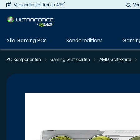
1
Versandkostenfrei ab 49€
Ver
e springen
Zur Hauptnavigation springen
Alle Gaming PCs
Sondereditions
Gaming
PC Komponenten
Gaming Grafikkarten
AMD Grafikkarte