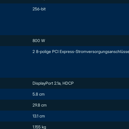
256-bit
800 W
2 8-polige PCI Express-Stromversorgungsanschlüss
DisplayPort 2.1a, HDCP
5.8 cm
29.8 cm
13.1 cm
1.155 kg