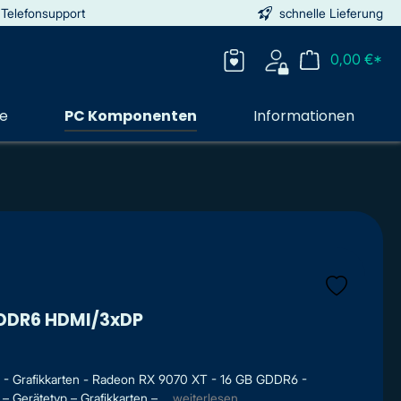
 Telefonsupport
schnelle Lieferung
0,00 €*
ie
PC Komponenten
Informationen
 DDR6 HDMI/3xDP
- Grafikkarten - Radeon RX 9070 XT - 16 GB GDDR6 -
 Gerätetyp – Grafikkarten – ...
weiterlesen