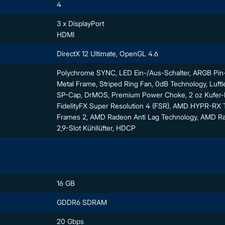
4
3 x DisplayPort
HDMI
DirectX 12 Ultimate, OpenGL 4.6
Polychrome SYNC, LED Ein-/Aus-Schalter, ARGB Pin-He
Metal Frame, Striped Ring Fan, 0dB Technology, Luftlei
SP-Cap, DrMOS, Premium Power Choke, 2 oz Kufer-P
FidelityFX Super Resolution 4 (FSR), AMD HYPR-RX 
Frames 2, AMD Radeon Anti Lag Technology, AMD R
2,9-Slot Kühllüfter, HDCP
16 GB
GDDR6 SDRAM
20 Gbps