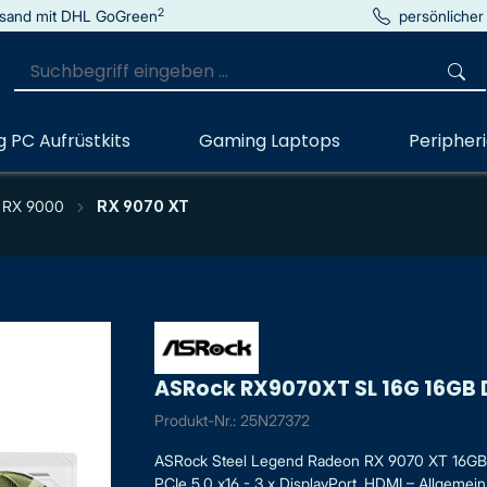
2
sand mit DHL GoGreen
persönlicher
 PC Aufrüstkits
Gaming Laptops
Peripher
RX 9000
RX 9070 XT
ASRock RX9070XT SL 16G 16GB
Produkt-Nr.: 25N27372
ASRock Steel Legend Radeon RX 9070 XT 16GB 
PCIe 5.0 x16 - 3 x DisplayPort, HDMI – Allgemein –