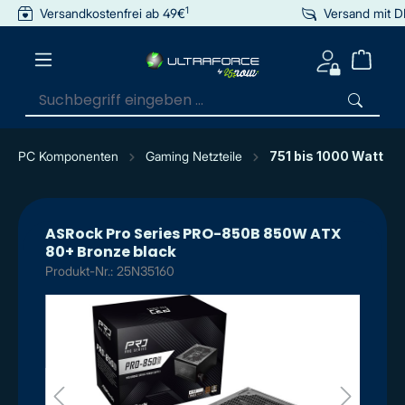
1
Versandkostenfrei ab 49€
Versand mit 
inhalt springen
PC Komponenten
Gaming Netzteile
751 bis 1000 Watt
ASRock Pro Series PRO-850B 850W ATX
80+ Bronze black
Produkt-Nr.: 25N35160