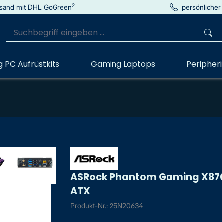
2
sand mit DHL GoGreen
persönlicher
 PC Aufrüstkits
Gaming Laptops
Peripher
ASRock Phantom Gaming X870E
ATX
Produkt-Nr.: 25N20634