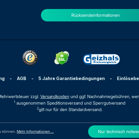
Rücksendeinformationen
ng
-
AGB
-
5 Jahre Garantiebedingungen
-
Einlöseb
. Mehrwertsteuer zzgl.
Versandkosten
und ggf. Nachnahmegebühren, wen
1
ausgenommen Speditionsversand und Sperrgutversand
2
gilt nur für den Standardversand.
Nur technisch notwe
zu können.
Mehr Informationen ...