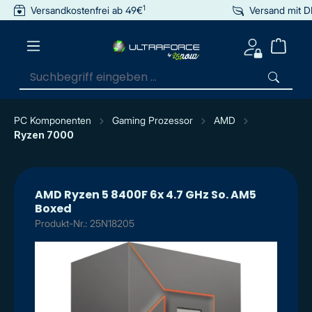
1
Versandkostenfrei ab 49€
Versand mit 
inhalt springen
PC Komponenten
Gaming Prozessor
AMD
Ryzen 7000
AMD Ryzen 5 8400F 6x 4.7 GHz So. AM5
Boxed
Produkt-Nr.: 25N18205