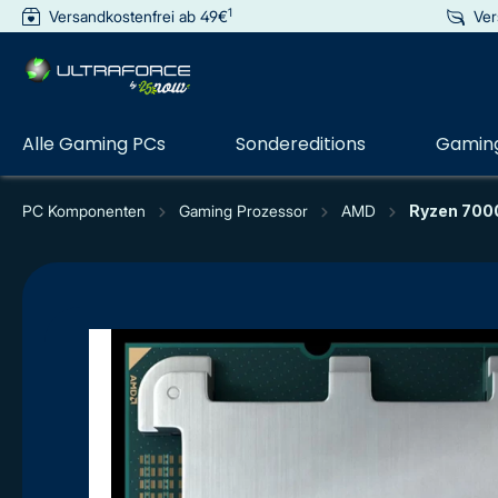
1
Versandkostenfrei ab 49€
Ver
e springen
Zur Hauptnavigation springen
Alle Gaming PCs
Sondereditions
Gaming
PC Komponenten
Gaming Prozessor
AMD
Ryzen 700