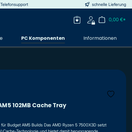
 Telefonsupport
schnelle Lieferung
0,00 €*
ie
PC Komponenten
Informationen
AM5 102MB Cache Tray
für Budget AM5 Builds Das AMD Ryzen 5 7500X3D setzt
D V-Cache-Technologie und bietet damit hervorragende