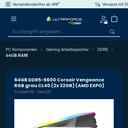
1
Versandkostenfrei ab 49€
Versand mit 
inhalt springen
PC Komponenten
Gaming Arbeitsspeicher
DDR5
64GB RAM
64GB DDR5-5600 Corsair Vengeance
RGB grau CL40 (2x 32GB) (AMD EXPO)
Produkt-Nr.: 34ec05