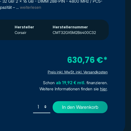
- 32 GB: 2 x 16 GB - DIMM 288-PIN - 4800 MHz / PC5-
zität – ...
weiterlesen
Hersteller
Herstellernummer
Corsair
CMT32GX5M2B6400C32
630,76 €*
Preis inkl. MwSt. inkl. Versandkosten
Schon
ab 19,92 € mtl.
finanzieren.
Weitere Informationen finden sie
hier
.
In den Warenkorb