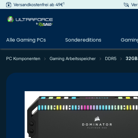
1
Versandkostenfrei ab 49€
Ver
e springen
Zur Hauptnavigation springen
Alle Gaming PCs
Sondereditions
Gaming
PC Komponenten
Gaming Arbeitsspeicher
DDR5
32GB