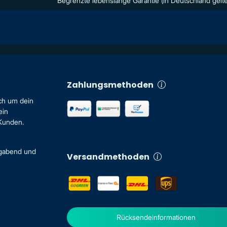
Begrenzte lebenslange Garantie (in Deutschland gelte
Zahlungsmethoden
ch um dein
ein
 Kunden.
igabend und
Versandmethoden
Rücksendeinformationen