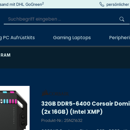
2
sand mit DHL GoGreen
persönlicher
 PC Aufrüstkits
Gaming Laptops
Peripher
 RAM
32GB DDR5-6400 Corsair Domi
(2x 16GB) (Intel XMP)
Produkt-Nr.: 25N21632