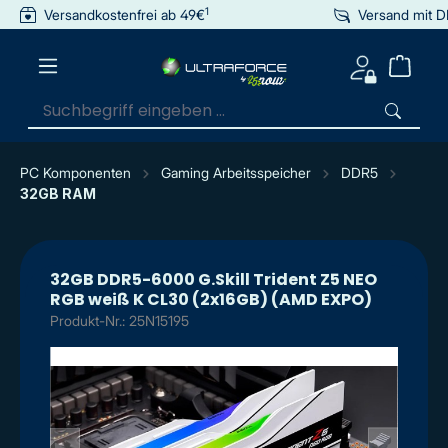
1
Versandkostenfrei ab 49€
Versand mit 
inhalt springen
PC Komponenten
Gaming Arbeitsspeicher
DDR5
32GB RAM
32GB DDR5-6000 G.Skill Trident Z5 NEO
RGB weiß K CL30 (2x16GB) (AMD EXPO)
Produkt-Nr.: 25N15195