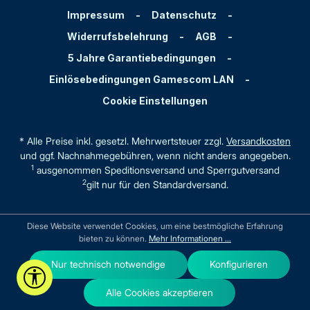
Impressum
-
Datenschutz
-
Widerrufsbelehrung
-
AGB
-
5 Jahre Garantiebedingungen
-
Einlösebedingungen Gamescom LAN
-
Cookie Einstellungen
* Alle Preise inkl. gesetzl. Mehrwertsteuer zzgl.
Versandkosten
und ggf. Nachnahmegebühren, wenn nicht anders angegeben.
1
ausgenommen Speditionsversand und Sperrgutversand
2
gilt nur für den Standardversand.
Diese Website verwendet Cookies, um eine bestmögliche Erfahrung
bieten zu können.
Mehr Informationen ...
Nur technisch notwendige
Konfigurieren
Werkzeugleiste anzeigen
Alle Cookies akzeptieren