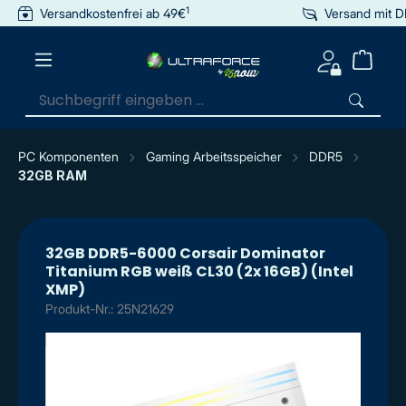
1
Versandkostenfrei ab 49€
Versand mit 
inhalt springen
PC Komponenten
Gaming Arbeitsspeicher
DDR5
32GB RAM
32GB DDR5-6000 Corsair Dominator
Titanium RGB weiß CL30 (2x 16GB) (Intel
XMP)
Produkt-Nr.: 25N21629