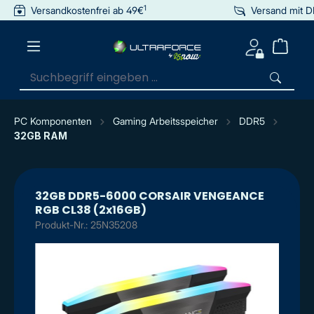
1
Versandkostenfrei ab 49€
Versand mit 
inhalt springen
PC Komponenten
Gaming Arbeitsspeicher
DDR5
32GB RAM
32GB DDR5-6000 CORSAIR VENGEANCE
RGB CL38 (2x16GB)
Produkt-Nr.: 25N35208