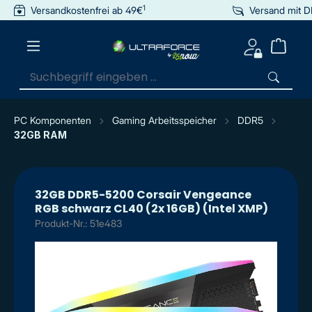
1
Versandkostenfrei ab 49€
Versand mit 
inhalt springen
PC Komponenten
Gaming Arbeitsspeicher
DDR5
32GB RAM
32GB DDR5-5200 Corsair Vengeance
RGB schwarz CL40 (2x 16GB) (Intel XMP)
Produkt-Nr.: 51e483