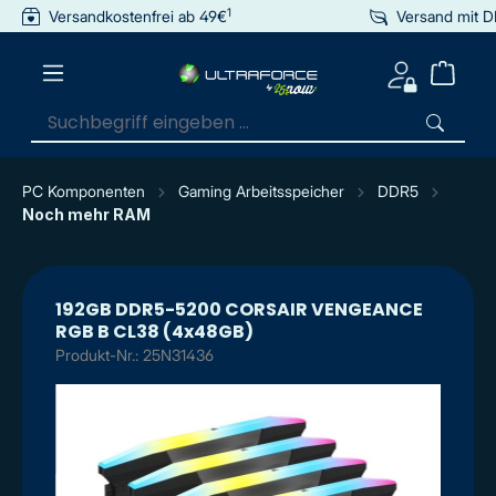
1
Versandkostenfrei ab 49€
Versand mit 
inhalt springen
PC Komponenten
Gaming Arbeitsspeicher
DDR5
Noch mehr RAM
192GB DDR5-5200 CORSAIR VENGEANCE
RGB B CL38 (4x48GB)
Produkt-Nr.: 25N31436