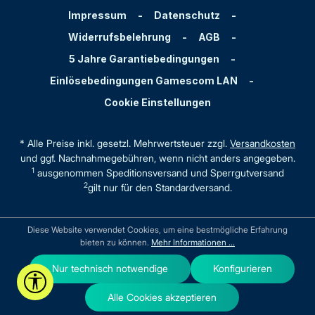
Impressum
-
Datenschutz
-
Widerrufsbelehrung
-
AGB
-
5 Jahre Garantiebedingungen
-
Einlösebedingungen Gamescom LAN
-
Cookie Einstellungen
* Alle Preise inkl. gesetzl. Mehrwertsteuer zzgl.
Versandkosten
und ggf. Nachnahmegebühren, wenn nicht anders angegeben.
1
ausgenommen Speditionsversand und Sperrgutversand
2
gilt nur für den Standardversand.
Diese Website verwendet Cookies, um eine bestmögliche Erfahrung
bieten zu können.
Mehr Informationen ...
Nur technisch notwendige
Konfigurieren
Werkzeugleiste anzeigen
Alle Cookies akzeptieren