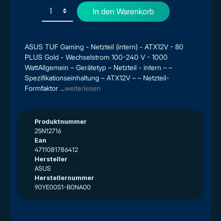
In den Warenkorb
ASUS TUF Gaming - Netzteil (intern) - ATX12V - 80
PLUS Gold - Wechselstrom 100-240 V - 1000
WattAllgemein – Gerätetyp – Netzteil - intern – –
Spezifikationseinhaltung – ATX12V – – Netzteil-
Formfaktor ...
weiterlesen
Produktnummer
25N12716
Ean
4711081786412
Hersteller
ASUS
Herstellernummer
90YE00S1-B0NA00