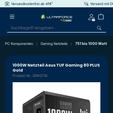
1
Versandkostenfrei ab 49€
Versand mit 
inhalt springen
PC Komponenten
Gaming Netzteile
751 bis 1000 Watt
1000W Netzteil Asus TUF Gaming 80 PLUS
Gold
Produkt-Nr.: 25N12716