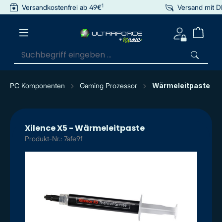
1
Versandkostenfrei ab 49€
Versand mit 
inhalt springen
PC Komponenten
Gaming Prozessor
Wärmeleitpaste
Xilence X5 - Wärmeleitpaste
Produkt-Nr.: 7afe9f