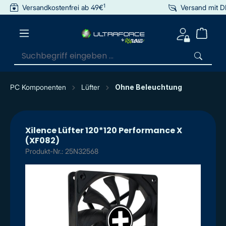
1
Versandkostenfrei ab 49€
Versand mit 
inhalt springen
PC Komponenten
Lüfter
Ohne Beleuchtung
Xilence Lüfter 120*120 Performance X
(XF082)
Produkt-Nr.: 25N32568