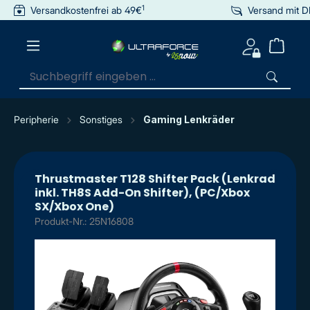
1
Versandkostenfrei ab 49€
Versand mit 
inhalt springen
Peripherie
Sonstiges
Gaming Lenkräder
Thrustmaster T128 Shifter Pack (Lenkrad
inkl. TH8S Add-On Shifter), (PC/Xbox
SX/Xbox One)
Produkt-Nr.: 25N16808