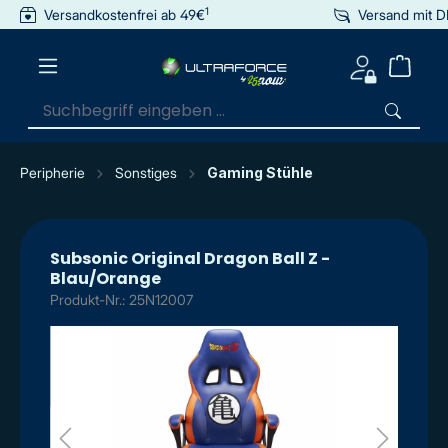
1
Versandkostenfrei ab 49€
Versand mit 
inhalt springen
Peripherie
Sonstiges
Gaming Stühle
Subsonic Original Dragon Ball Z -
Blau/Orange
Produkt-Nr.: 25N12007