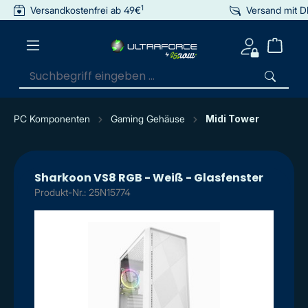
1
Versandkostenfrei ab 49€
Versand mit 
inhalt springen
PC Komponenten
Gaming Gehäuse
Midi Tower
Sharkoon VS8 RGB - Weiß - Glasfenster
Produkt-Nr.: 25N15774