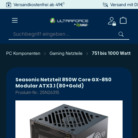
1
Versandkostenfrei ab 49€
Versand mit 
inhalt springen
PC Komponenten
Gaming Netzteile
751 bis 1000 Watt
Seasonic Netzteil 850W Core GX-850
Modular ATX3.1 (80+Gold)
Produkt-Nr.: 25N26315