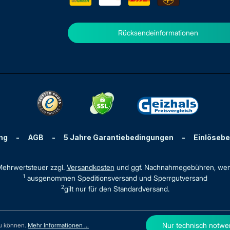
Rücksendeinformationen
ng
-
AGB
-
5 Jahre Garantiebedingungen
-
Einlöseb
. Mehrwertsteuer zzgl.
Versandkosten
und ggf. Nachnahmegebühren, wen
1
ausgenommen Speditionsversand und Sperrgutversand
2
gilt nur für den Standardversand.
Nur technisch notwe
zu können.
Mehr Informationen ...