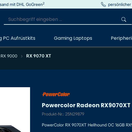
2
sand mit DHL GoGreen
persönlicher
 PC Aufrüstkits
Gaming Laptops
Peripher
RX 9000
RX 9070 XT
Powercolor Radeon RX9070XT 
Produkt-Nr.: 25N29879
PowerColor RX 9070XT Hellhound OC 16GB RX9