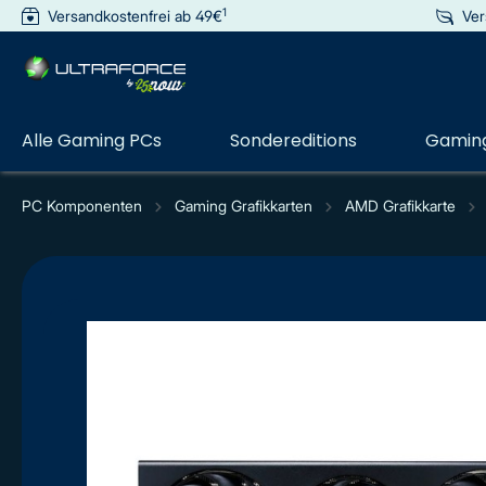
1
Versandkostenfrei ab 49€
Ver
e springen
Zur Hauptnavigation springen
Alle Gaming PCs
Sondereditions
Gaming
PC Komponenten
Gaming Grafikkarten
AMD Grafikkarte