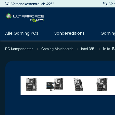
1
Versandkostenfrei ab 49€
Ver
e springen
Zur Hauptnavigation springen
Alle Gaming PCs
Sondereditions
Gaming
PC Komponenten
Gaming Mainboards
Intel 1851
Intel 