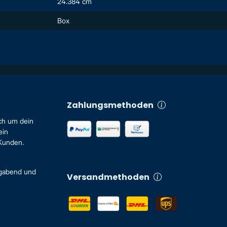
24.384 cm
Box
Zahlungsmethoden
ch um dein
ein
 Kunden.
igabend und
Versandmethoden