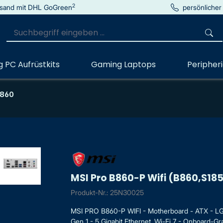
2
sand mit DHL GoGreen
persönlicher
 PC Aufrüstkits
Gaming Laptops
Peripher
B860
MSI Pro B860-P Wifi (B860,S18
Produkt-Nr.: 25N30025
MSI PRO B860-P WIFI - Motherboard - ATX - LG
Gen 1 - 5 Gigabit Ethernet, Wi-Fi 7 - Onboard-Gra