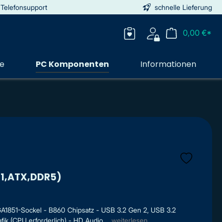
 Telefonsupport
schnelle Lieferung
0,00 €*
ie
PC Komponenten
Informationen
51,ATX,DDR5)
A1851-Sockel - B860 Chipsatz - USB 3.2 Gen 2, USB 3.2
fik (CPU erforderlich) - HD Audio ...
weiterlesen