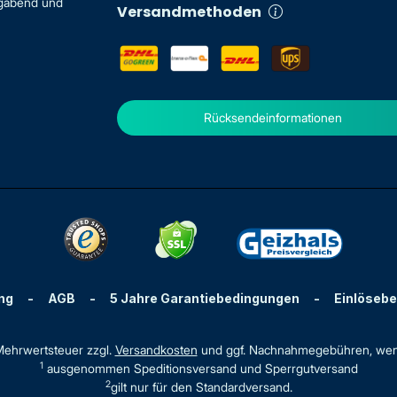
igabend und
Versandmethoden
Rücksendeinformationen
ng
-
AGB
-
5 Jahre Garantiebedingungen
-
Einlöseb
. Mehrwertsteuer zzgl.
Versandkosten
und ggf. Nachnahmegebühren, wen
1
ausgenommen Speditionsversand und Sperrgutversand
2
gilt nur für den Standardversand.