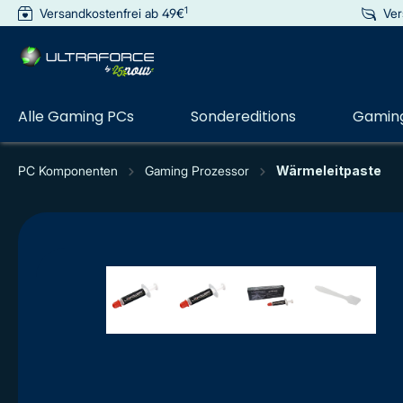
1
Versandkostenfrei ab 49€
Ver
e springen
Zur Hauptnavigation springen
Alle Gaming PCs
Sondereditions
Gaming
PC Komponenten
Gaming Prozessor
Wärmeleitpaste