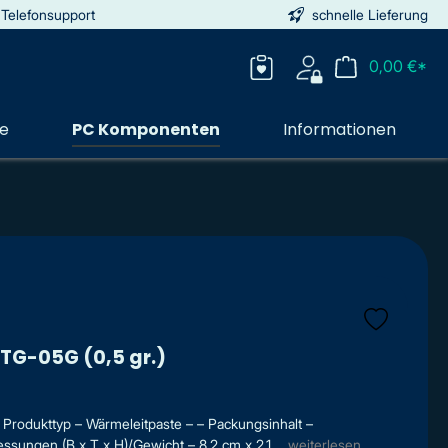
 Telefonsupport
schnelle Lieferung
0,00 €*
ie
PC Komponenten
Informationen
TG-05G (0,5 gr.)
 Produkttyp – Wärmeleitpaste – – Packungsinhalt –
sungen (B x T x H)/Gewicht – 8.2 cm x 2.1 ...
weiterlesen