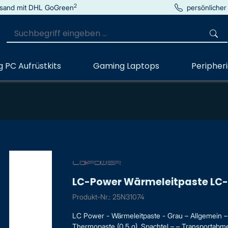
2
sand mit DHL GoGreen
persönlicher
 PC Aufrüstkits
Gaming Laptops
Peripher
LC-Power Wärmeleitpaste LC-
Produkt-Nr.: 25N31074
LC Power - Wärmeleitpaste - Grau – Allgemein –
Thermopaste (0,5 g), Spachtel – – Transportabmes