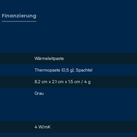
Finanzierung
Wärmeleitpaste
Thermopaste (0,5 g), Spachtel
8.2 cm x 2.1 cm x 1.5 cm / 4 g
Grau
4 W/mK