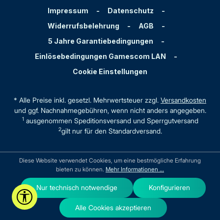
Impressum
-
Datenschutz
-
Widerrufsbelehrung
-
AGB
-
5 Jahre Garantiebedingungen
-
Einlösebedingungen Gamescom LAN
-
Cookie Einstellungen
* Alle Preise inkl. gesetzl. Mehrwertsteuer zzgl.
Versandkosten
und ggf. Nachnahmegebühren, wenn nicht anders angegeben.
1
ausgenommen Speditionsversand und Sperrgutversand
2
gilt nur für den Standardversand.
Diese Website verwendet Cookies, um eine bestmögliche Erfahrung
bieten zu können.
Mehr Informationen ...
Nur technisch notwendige
Konfigurieren
Werkzeugleiste anzeigen
Alle Cookies akzeptieren