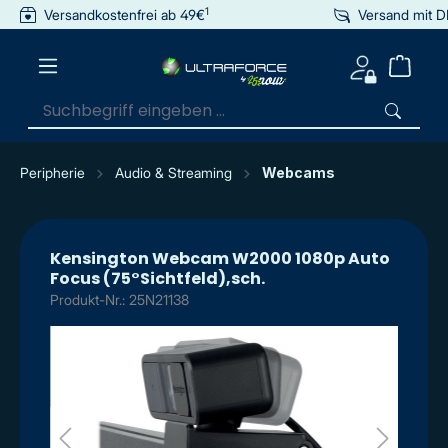
1
Versandkostenfrei ab 49€
Versand mit 
inhalt springen
Peripherie
Audio & Streaming
Webcams
Kensington Webcam W2000 1080p Auto
Focus (75°Sichtfeld),sch.
Produkt-Nr.: 25N21138