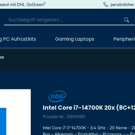
2
sand mit DHL GoGreen
persönlicher
 PC Aufrüstkits
Gaming Laptops
Peripher
en
Intel Core i7-14700K 20x (8C+1
Produkt-Nr.: 25N11080
Intel Core i7 i7-14700K - 3.4 GHz - 20 Kerne 
Box – Allgemein – Produkttyp – Prozessor – – Pro