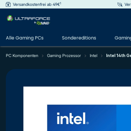
1
Versandkostenfrei ab 49€
Ver
e springen
Zur Hauptnavigation springen
Alle Gaming PCs
Sondereditions
Gaming
PC Komponenten
Gaming Prozessor
Intel
Intel 14th G