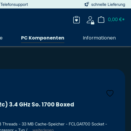
 Telefonsupport
schnelle Lieferung
0,00 €*
ie
PC Komponenten
Informationen
2c) 3.4 GHz So. 1700 Boxed
- 28 Threads - 33 MB Cache-Speicher - FCLGA1700 Socket -
zessor – Typ / ...
weiterlesen