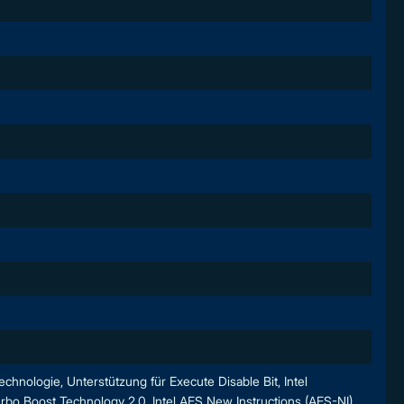
nologie, Unterstützung für Execute Disable Bit, Intel
Turbo Boost Technology 2.0, Intel AES New Instructions (AES-NI),