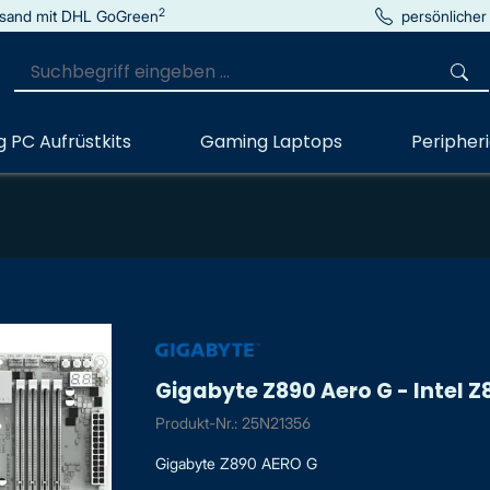
2
sand mit DHL GoGreen
persönlicher
 PC Aufrüstkits
Gaming Laptops
Peripher
Gigabyte Z890 Aero G - Intel Z8
Produkt-Nr.: 25N21356
Gigabyte Z890 AERO G