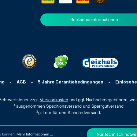
Rücksendeinformationen
ng
-
AGB
-
5 Jahre Garantiebedingungen
-
Einlöseb
. Mehrwertsteuer zzgl.
Versandkosten
und ggf. Nachnahmegebühren, wen
1
ausgenommen Speditionsversand und Sperrgutversand
2
gilt nur für den Standardversand.
Nur technisch notwe
zu können.
Mehr Informationen ...