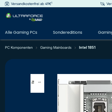
1
Versandkostenfrei ab 49€
Ver
e springen
Zur Hauptnavigation springen
Alle Gaming PCs
Sondereditions
Gaming
PC Komponenten
Gaming Mainboards
Intel 1851