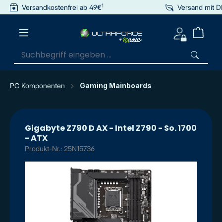
1
Versandkostenfrei ab 49€
Versand mit 
inhalt springen
PC Komponenten
Gaming Mainboards
Gigabyte Z790 D AX - Intel Z790 - So. 1700
- ATX
Produkt-Nr.: 25N15736