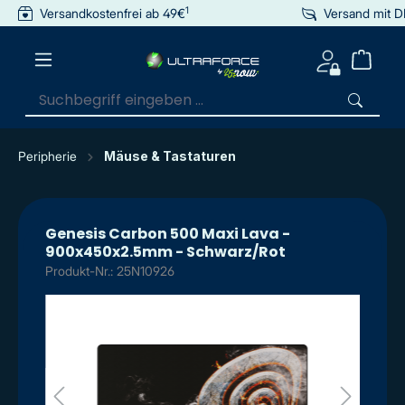
1
Versandkostenfrei ab 49€
Versand mit 
inhalt springen
Peripherie
Mäuse & Tastaturen
Genesis Carbon 500 Maxi Lava -
900x450x2.5mm - Schwarz/Rot
Produkt-Nr.: 25N10926