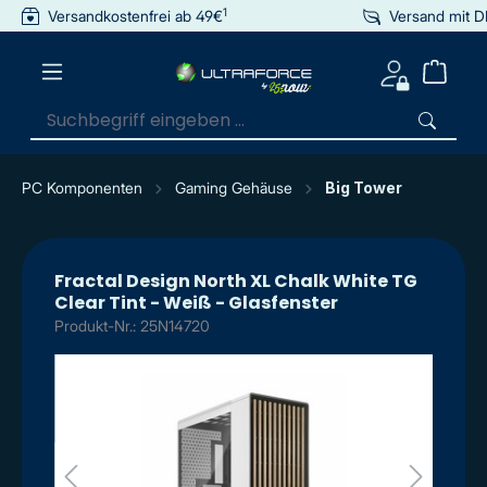
1
Versandkostenfrei ab 49€
Versand mit 
inhalt springen
PC Komponenten
Gaming Gehäuse
Big Tower
Fractal Design North XL Chalk White TG
Clear Tint - Weiß - Glasfenster
Produkt-Nr.: 25N14720