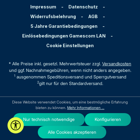
Impressum
-
Datenschutz
-
Widerrufsbelehrung
-
AGB
-
5 Jahre Garantiebedingungen
-
Einlösebedingungen Gamescom LAN
-
Cookie Einstellungen
* Alle Preise inkl. gesetzl. Mehrwertsteuer zzgl.
Versandkosten
und ggf. Nachnahmegebühren, wenn nicht anders angegeben.
1
ausgenommen Speditionsversand und Sperrgutversand
2
gilt nur für den Standardversand.
Diese Website verwendet Cookies, um eine bestmögliche Erfahrung
bieten zu können.
Mehr Informationen ...
Nur technisch notwendige
Konfigurieren
Werkzeugleiste anzeigen
Alle Cookies akzeptieren