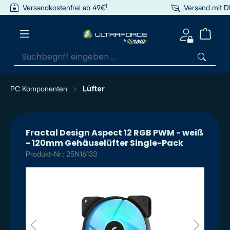
1
Versandkostenfrei ab 49€
Versand mit 
inhalt springen
PC Komponenten
Lüfter
Fractal Design Aspect 12 RGB PWM - weiß
- 120mm Gehäuselüfter Single-Pack
Produkt-Nr.: 25N16133